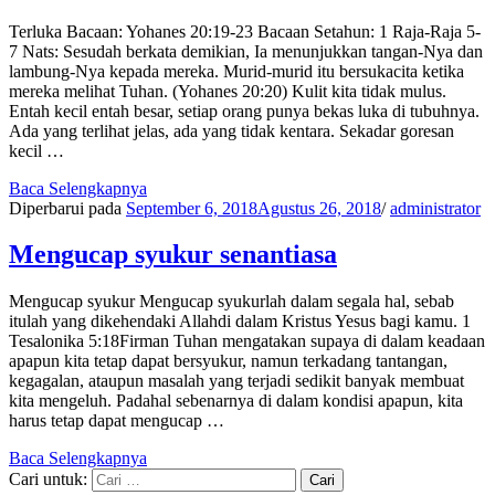
Terluka Bacaan: Yohanes 20:19-23 Bacaan Setahun: 1 Raja-Raja 5-
7 Nats: Sesudah berkata demikian, Ia menunjukkan tangan-Nya dan
lambung-Nya kepada mereka. Murid-murid itu bersukacita ketika
mereka melihat Tuhan. (Yohanes 20:20) Kulit kita tidak mulus.
Entah kecil entah besar, setiap orang punya bekas luka di tubuhnya.
Ada yang terlihat jelas, ada yang tidak kentara. Sekadar goresan
kecil …
Baca Selengkapnya
Diperbarui pada
September 6, 2018
Agustus 26, 2018
/
administrator
Mengucap syukur senantiasa
Mengucap syukur Mengucap syukurlah dalam segala hal, sebab
itulah yang dikehendaki Allahdi dalam Kristus Yesus bagi kamu. 1
Tesalonika 5:18Firman Tuhan mengatakan supaya di dalam keadaan
apapun kita tetap dapat bersyukur, namun terkadang tantangan,
kegagalan, ataupun masalah yang terjadi sedikit banyak membuat
kita mengeluh. Padahal sebenarnya di dalam kondisi apapun, kita
harus tetap dapat mengucap …
Baca Selengkapnya
Cari untuk: