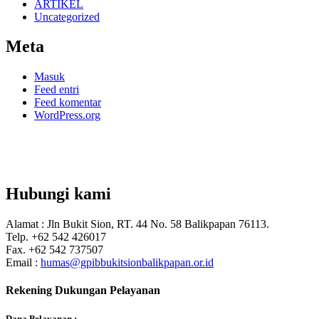
ARTIKEL
Uncategorized
Meta
Masuk
Feed entri
Feed komentar
WordPress.org
Hubungi kami
Alamat : Jln Bukit Sion, RT. 44 No. 58 Balikpapan 76113.
Telp. +62 542 426017
Fax. +62 542 737507
Email :
humas@gpibbukitsionbalikpapan.or.id
Rekening Dukungan Pelayanan
Dana Pelayanan :