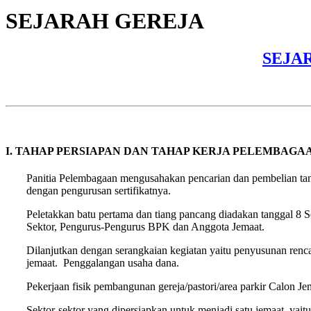
SEJARAH GEREJA
SEJA
I. TAHAP PERSIAPAN DAN TAHAP KERJA PELEMBAGA
Panitia Pelembagaan mengusahakan pencarian dan pembelian tan
dengan pengurusan sertifikatnya.
Peletakkan batu pertama dan tiang pancang diadakan tanggal 8 S
Sektor, Pengurus-Pengurus BPK dan Anggota Jemaat.
Dilanjutkan dengan serangkaian kegiatan yaitu penyusunan rencan
jemaat. Penggalangan usaha dana.
Pekerjaan fisik pembangunan gereja/pastori/area parkir Calon J
Sektor-sektor yang dipersiapkan untuk menjadi satu jemaat, yaitu