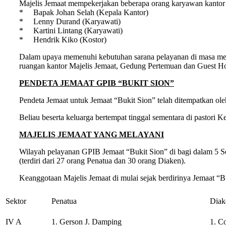
Majelis Jemaat mempekerjakan beberapa orang karyawan kantor
* Bapak Johan Selah (Kepala Kantor)
* Lenny Durand (Karyawati)
* Kartini Lintang (Karyawati)
* Hendrik Kiko (Kostor)
Dalam upaya memenuhi kebutuhan sarana pelayanan di masa me
ruangan kantor Majelis Jemaat, Gedung Pertemuan dan Guest H
PENDETA JEMAAT GPIB “BUKIT SION”
Pendeta Jemaat untuk Jemaat “Bukit Sion” telah ditempatkan ol
Beliau beserta keluarga bertempat tinggal sementara di pastori K
MAJELIS JEMAAT YANG MELAYANI
Wilayah pelayanan GPIB Jemaat “Bukit Sion” di bagi dalam 5 Se
(terdiri dari 27 orang Penatua dan 30 orang Diaken).
Keanggotaan Majelis Jemaat di mulai sejak berdirinya Jemaat “
Sektor
Penatua
Diak
IV A
1. Gerson J. Damping
1. C