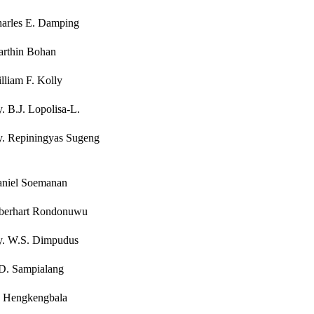
harles E. Damping
arthin Bohan
lliam F. Kolly
. B.J. Lopolisa-L.
y. Repiningyas Sugeng
aniel Soemanan
lberhart Rondonuwu
y. W.S. Dimpudus
.D. Sampialang
. Hengkengbala