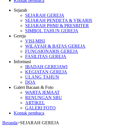
Kontak pembaca
Sejarah
GPIB BUKIT SION BALIKPAPAN
SEJARAH GEREJA
SEJARAH PENDETA & VIKARIS
SEJARAH PHMJ & PRESBITER
SIMBOL TAHUN GEREJA
Gereja
VISI-MISI
WILAYAH & BATAS GEREJA
FUNGSIONARIS GEREJA
FASILITAS GEREJA
Informasi
IBADAH GEREJAWI
KEGIATAN GEREJA
ULANG TAHUN
DOA
Galeri Bacaan & Foto
WARTA JEMAAT
RENUNGAN SBU
ARTIKEL
GALERI FOTO
Kontak pembaca
Beranda
>
SEJARAH GEREJA