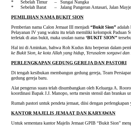
* Sebelah Timur – Sungai Nangka
* Sebelah Barat – Jalang Pangeran Antasari, Jalan Mayjen S
PEMILIHAN NAMA BUKIT SION
Pemberian nama Calon Jemaat III menjadi
“Bukit Sion”
adalah 
Pelayanan IV yang waktu itu telah memiliki kelompok Paduan 
terletak di atas bukit, maka usulan nama
‘BUKIT SION”
tersebu
Hal ini di Aminkan, bahwa Roh Kudus iktu berperan dalam pembe
ke Bukit Sion, ke kota Allah yang hidup, Yerusalem sorgawi da
PERLENGKAPAN GEDUNG GEREJA DAN PASTORI
Di tengah kesibukan membangun gedung gereja, Team Persiapan 
gedung gereja baru.
Alat pengeras suara telah disumbangkan oleh Keluarga A. Roor
koordinasi Bapak J.J. Manopo, serta mesin stensil dan brankas 
Rumah pastori untuk pendeta jemaat, diisi dengan perlengkapan
KANTOR MAJELIS JEMAAT DAN KARYAWAN
Untuk sementara kantor Majelis Jemaat GPIB “Bukit Sion” meng