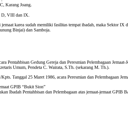
 C, Karang Joang.
 D, VIII dan IX.
jemaat karea sudah memiliki fasilitas tempat ibadah, maka Sektor I
unung Binjai) dan Samboja.
 acara Pentahbisan Gedung Gereja dan Peresmian Pelembagaan Jemaat-
etaris Umum, Pendeta C. Wairata, S.Th. (sekarang M. Th.).
Kpts. Tanggal 25 Maret 1986, acara Peresmian dan Pelembagaan Jemaa
emaat GPIB “Bukit Sion”
kan Ibadah Pentahbisan dan Pelembagaan atas jemaat-jemaat GPIB B