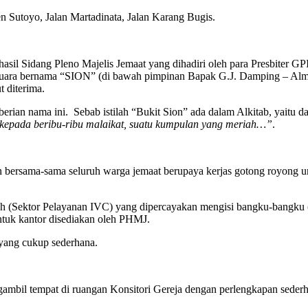
utoyo, Jalan Martadinata, Jalan Karang Bugis.
hasil Sidang Pleno Majelis Jemaat yang dihadiri oleh para Presbiter G
Suara bernama “SION” (di bawah pimpinan Bapak G.J. Damping – Alm)
t diterima.
rian nama ini. Sebab istilah “Bukit Sion” ada dalam Alkitab, yaitu d
n kepada beribu-ribu malaikat, suatu kumpulan yang meriah…”
.
bersama-sama seluruh warga jemaat berupaya kerjas gotong royong un
oh (Sektor Pelayanan IVC) yang dipercayakan mengisi bangku-bangku (
untuk kantor disediakan oleh PHMJ.
 yang cukup sederhana.
ambil tempat di ruangan Konsitori Gereja dengan perlengkapan sederh