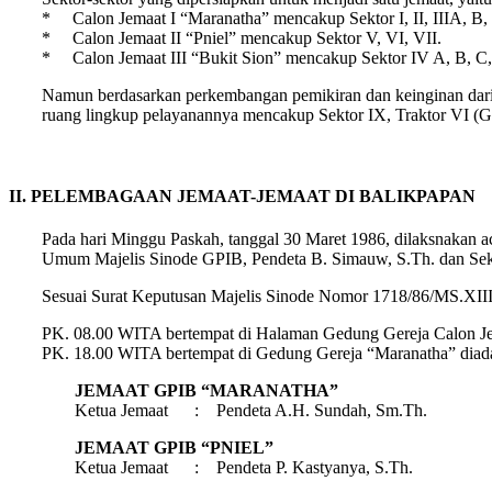
* Calon Jemaat I “Maranatha” mencakup Sektor I, II, IIIA, B,
* Calon Jemaat II “Pniel” mencakup Sektor V, VI, VII.
* Calon Jemaat III “Bukit Sion” mencakup Sektor IV A, B, C,
Namun berdasarkan perkembangan pemikiran dan keinginan dari 
ruang lingkup pelayanannya mencakup Sektor IX, Traktor VI (G
II. PELEMBAGAAN JEMAAT-JEMAAT DI BALIKPAPAN
Pada hari Minggu Paskah, tanggal 30 Maret 1986, dilaksnakan
Umum Majelis Sinode GPIB, Pendeta B. Simauw, S.Th. dan Sekr
Sesuai Surat Keputusan Majelis Sinode Nomor 1718/86/MS.XIII/
PK. 08.00 WITA bertempat di Halaman Gedung Gereja Calon J
PK. 18.00 WITA bertempat di Gedung Gereja “Maranatha” diada
JEMAAT GPIB “MARANATHA”
Ketua Jemaat : Pendeta A.H. Sundah, Sm.Th.
JEMAAT GPIB “PNIEL”
Ketua Jemaat : Pendeta P. Kastyanya, S.Th.