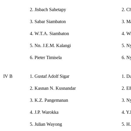
2. Jisbach Sahetapy
2. C
3. Sabar Siambaton
3. M
4. W.T.A. Siambaton
4. Wi
5. Nn. J.E.M. Kalangi
5. Ny
6. Pieter Timisela
6. N
IV B
1. Gustaf Adolf Sigar
1. D
2. Kasnan N. Kusnandar
2. E
3. K.Z. Pangemanan
3. N
4. J.P. Warokka
4. Y
5. Julian Wayong
5. H