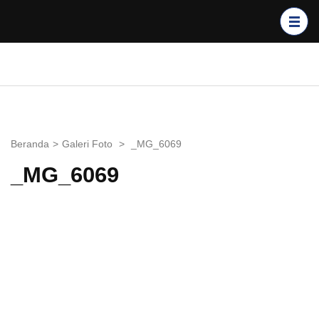
Lompat
ke
konten
(Tekan
GPIB BUKIT SION
Enter)
BALIKPAPAN
Beranda
>
Galeri Foto
>
_MG_6069
_MG_6069