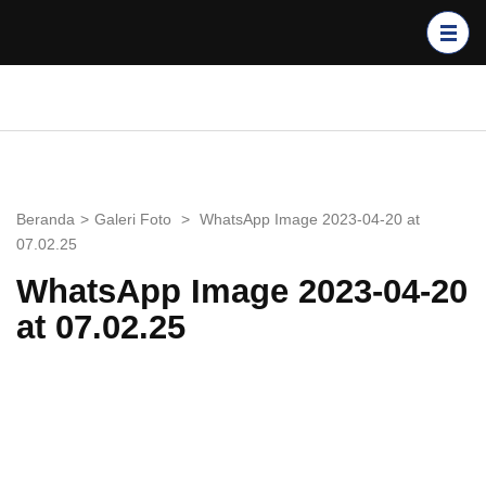
Lompat
ke
konten
(Tekan
GPIB BUKIT SION
Enter)
BALIKPAPAN
Beranda
>
Galeri Foto
>
WhatsApp Image 2023-04-20 at
07.02.25
WhatsApp Image 2023-04-20
at 07.02.25