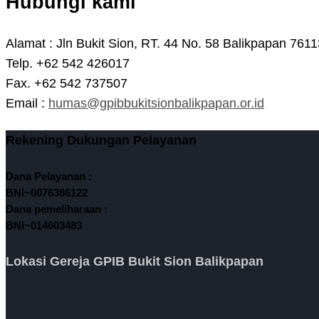
Hubungi kami
Alamat : Jln Bukit Sion, RT. 44 No. 58 Balikpapan 7611
Telp. +62 542 426017
Fax. +62 542 737507
Email :
humas@gpibbukitsionbalikpapan.or.id
Rekening Dukungan Pelayanan
Dana Pelayanan :
BNI~0076386122
Dana pemeliharaan :
BNI~014603483
Lokasi Gereja GPIB Bukit Sion Balikpapan