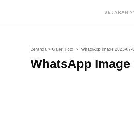
Lompat
ke
SEJARAH
GPIB BUKIT SION BALIKPAPAN
konten
(Tekan
Enter)
Beranda
>
Galeri Foto
>
WhatsApp Image 2023-07-0
WhatsApp Image 2