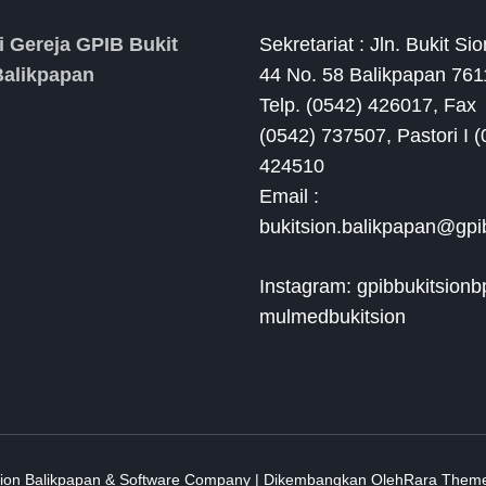
i Gereja GPIB Bukit
Sekretariat : Jln. Bukit Si
Balikpapan
44 No. 58 Balikpapan 76
Telp. (0542) 426017, Fax
(0542) 737507, Pastori I 
424510
Email :
bukitsion.balikpapan@gpib
Instagram: gpibbukitsionb
mulmedbukitsion
Sion Balikpapan &
Software Company | Dikembangkan Oleh
Rara Them