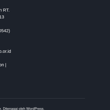
on RT.
113
(0542)
.or.id
pn |
e
.
Ditenagai oleh
WordPress
.